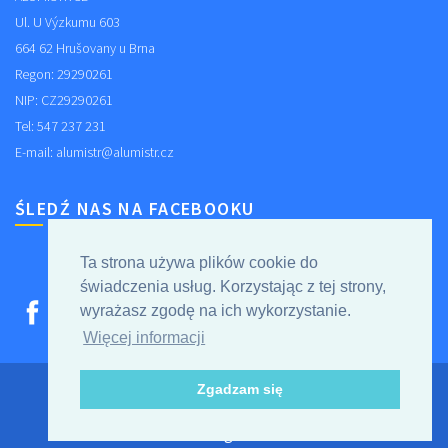
Ul. U Výzkumu 603
664 62 Hrušovany u Brna
Regon: 29290261
NIP: CZ29290261
Tel: 547 237 231
E-mail:
alumistr@alumistr.cz
ŚLEDŹ NAS NA FACEBOOKU
Ta strona używa plików cookie do
świadczenia usług. Korzystając z tej strony,
wyrażasz zgodę na ich wykorzystanie.
Więcej informacji
Copyright © ALUMISTR SE. WSZYSTKIE PRAWA
Zgadzam się
ZASTRZEŻONE
webdesign
Able.