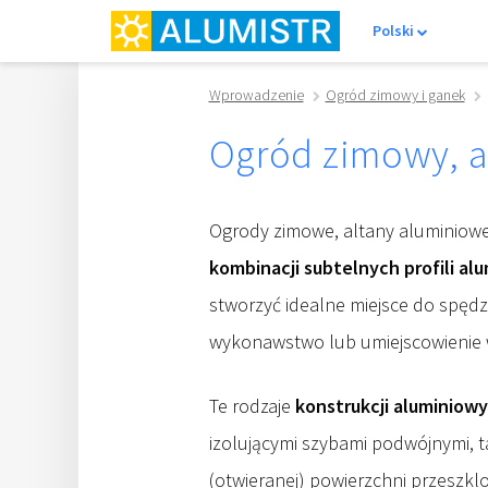
Polski
Wprowadzenie
Ogród zimowy i ganek
Ogród zimowy, a
Ogrody zimowe, altany aluminiow
kombinacji subtelnych profili al
stworzyć idealne miejsce do spędz
wykonawstwo lub umiejscowienie 
Te rodzaje
konstrukcji aluminiow
izolującymi szybami podwójnymi, t
(otwieranej) powierzchni przeszkl