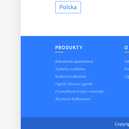
Polska
PRODUKTY
O
Balustrada aluminiowa
Ak
Systemy oszklenia
Do
Budowa balkonów
Og
Ogród zimowy i ganek
Przeszklone ściany i wewnetr...
Akcesoria balkonowe
Copyr