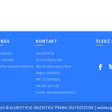
 NÁS
KONTAKT
ŚLEDŹ
tualności
ALUMISTR SE
 pobrania
Ul. U Výzkumu 603
ólne warunki handlowe
664 62 Hrušovany u Brna
Regon: 29290261
NIP: CZ29290261
Tel: 547 237 231
E-mail:
alumistr@alumistr.cz
ight © ALUMISTR SE. WSZYSTKIE PRAWA ZASTRZEŻONE
|
webdesi