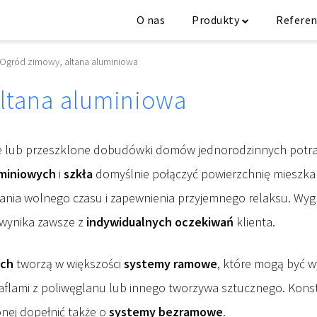
O nas
Produkty
Referen
Ogród zimowy, altana aluminiowa
ltana aluminiowa
e lub przeszklone dobudówki domów jednorodzinnych potraf
uminiowych
i
szkła
domyślnie połączyć powierzchnię mieszkaln
ania wolnego czasu i zapewnienia przyjemnego relaksu. Wyglą
wynika zawsze z
indywidualnych oczekiwań
klienta.
ych
tworzą w większości
systemy ramowe
, które mogą być w
aflami z poliwęglanu lub innego tworzywa sztucznego. Konst
onej dopełnić także o
systemy bezramowe
.