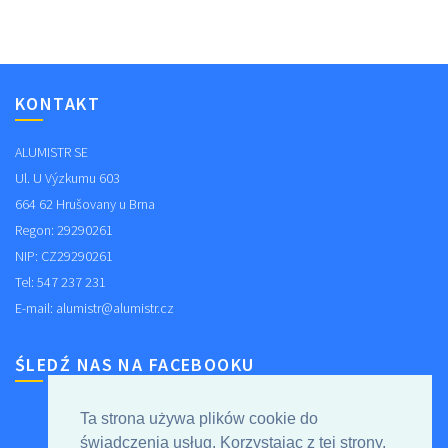
KONTAKT
ALUMISTR SE
Ul. U Výzkumu 603
664 62 Hrušovany u Brna
Regon: 29290261
NIP: CZ29290261
Tel: 547 237 231
E-mail:
alumistr@alumistr.cz
ŚLEDŹ NAS NA FACEBOOKU
Ta strona używa plików cookie do
świadczenia usług. Korzystając z tej strony,