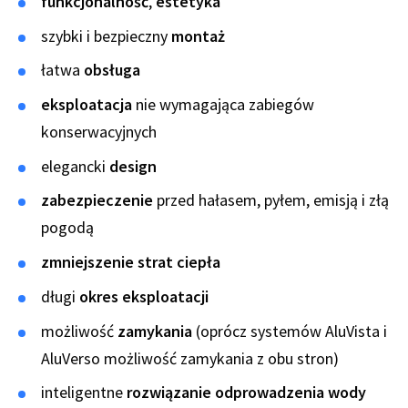
funkcjonalność
,
estetyka
szybki i bezpieczny
montaż
łatwa
obsługa
eksploatacja
nie wymagająca zabiegów
konserwacyjnych
elegancki
design
zabezpieczenie
przed hałasem, pyłem, emisją i złą
pogodą
zmniejszenie strat ciepła
długi
okres eksploatacji
możliwość
zamykania
(oprócz systemów AluVista i
AluVerso możliwość zamykania z obu stron)
inteligentne
rozwiązanie odprowadzenia wody