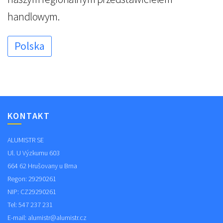
handlowym.
Polska
KONTAKT
ALUMISTR SE
Ul. U Výzkumu 603
664 62 Hrušovany u Brna
Regon: 29290261
NIP: CZ29290261
Tel: 547 237 231
E-mail:
alumistr@alumistr.cz