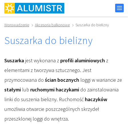
Wprowadzenie
Akcesoria balkonowe
Suszarka do bielizny
Suszarka do bielizny
Suszarka
jest wykonana z
profili aluminiowych
z
elementami z tworzywa sztucznego. Jest
przymocowana do
ścian bocznych
loggi w wariancie ze
stałymi
lub
ruchomymi haczykami
do zainstalowania
linki do suszenia bielizny. Ruchomość
haczyków
umożliwia otwarcie poszczególnych skrzydeł
przeszklonej loggi do wnętrza.