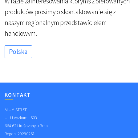
W razie zainteresowania którymś z oferowanych
produktów prosimy o skontaktowanie się z
naszym regionalnym przedstawicielem
handlowym.
Polska
KONTAKT
ALUMISTR SE
Ul. U Výzkumu 603
664 62 Hrušovany u Brna
Regon: 29290261